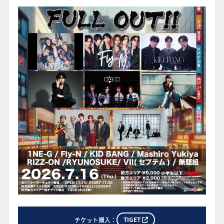
o
o
FAQ
k
TIGET
チケット購入：