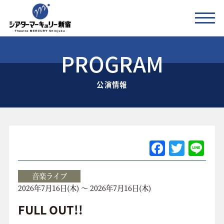
PROGRAM
公演情報
公演情報
お知らせ
劇場の紹介
ご利用料金
F
T
Li
a
w
n
アクセス
c
itt
e
音楽ライブ
2026年7月16日(木) ～ 2026年7月16日(木)
e
er
協賛企業 / 運営会社
b
FULL OUT!!
お問い合わせ