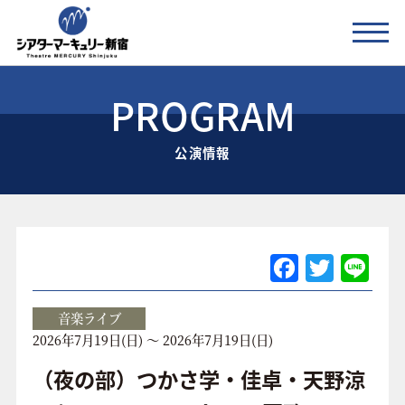
PROGRAM
公演情報
公演情報
お知らせ
劇場の紹介
ご利用料金
F
T
Li
a
w
n
アクセス
c
itt
e
音楽ライブ
2026年7月19日(日) ～ 2026年7月19日(日)
e
er
協賛企業 / 運営会社
b
（夜の部）つかさ学・佳卓・天野涼
お問い合わせ