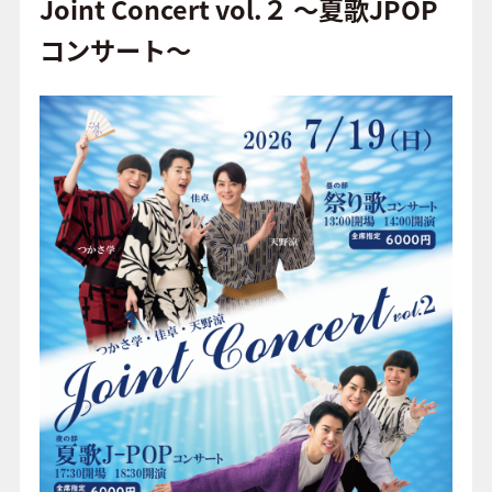
o
Joint Concert vol.２ ～夏歌JPOP
o
コンサート～
FAQ
k