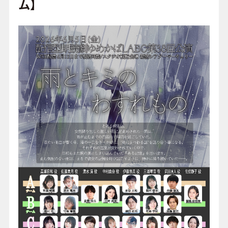
o
ム】
o
FAQ
k