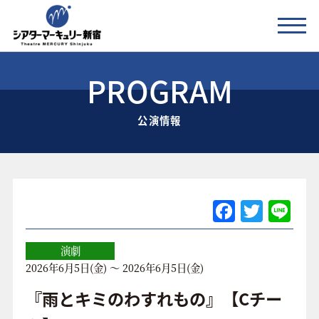
PROGRAM
公演情報
公演情報
お知らせ
劇場の紹介
ご利用料金
F
T
Li
a
w
n
アクセス
c
itt
e
演劇
2026年6月5日(金) ～ 2026年6月5日(金)
e
er
協賛企業 / 運営会社
b
『雨とキミのわすれもの』【Cチー
お問い合わせ