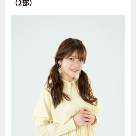
o
（2部）
o
FAQ
k