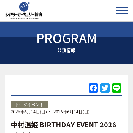
PROGRAM
公演情報
公演情報
お知らせ
劇場の紹介
ご利用料金
F
T
Li
a
w
n
アクセス
c
itt
e
トークイベント
2026年6月14日(日) ～ 2026年6月14日(日)
e
er
協賛企業 / 運営会社
b
中村温姫 BIRTHDAY EVENT 2026
お問い合わせ