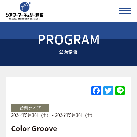
PROGRAM
公演情報
公演情報
お知らせ
劇場の紹介
ご利用料金
F
T
Li
a
w
n
アクセス
c
itt
e
音楽ライブ
2026年5月30日(土) ～ 2026年5月30日(土)
e
er
協賛企業 / 運営会社
b
Color Groove
お問い合わせ