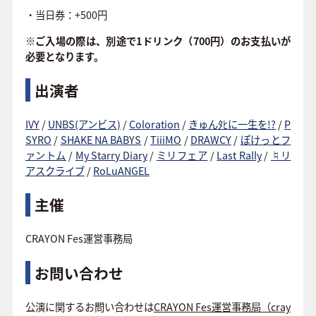
・当日券：+500円
※ご入場の際は、別途で1ドリンク（700円）のお支払いが
必要となります。
出演者
IVY
/
UNBS(アンビス)
/
Coloration
/
きゅんﾀﾋに一生を!?
/
P
SYRO
/
SHAKE NA BABYS
/
TiiiMO
/
DRAWCY
/
ぽけっとフ
ァントム
/
My Starry Diary
/
ミリフェア
/
Last Rally
/
♮リ
アスクライブ
/
RoLuANGEL
主催
CRAYON Fes運営事務局
お問い合わせ
公演に関するお問い合わせは
CRAYON Fes運営事務局（cray