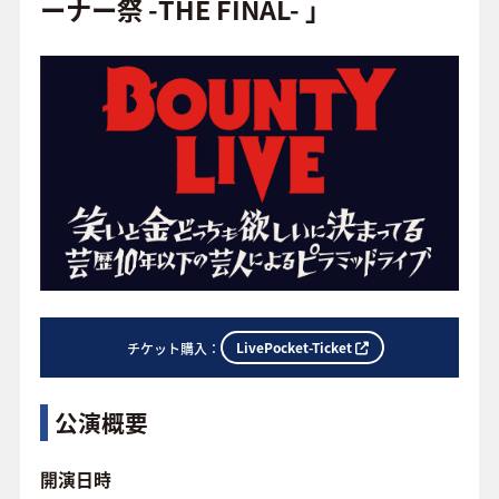
o
ーナー祭 -THE FINAL- 」
o
FAQ
k
LivePocket-Ticket
チケット購入：
公演概要
開演日時