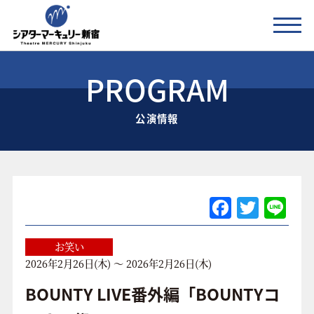
PROGRAM
公演情報
公演情報
お知らせ
劇場の紹介
ご利用料金
F
T
Li
a
w
n
アクセス
c
itt
e
お笑い
2026年2月26日(木) ～ 2026年2月26日(木)
e
er
協賛企業 / 運営会社
b
BOUNTY LIVE番外編「BOUNTYコ
お問い合わせ