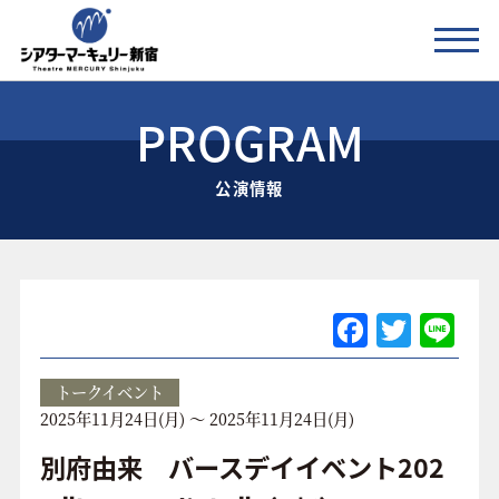
PROGRAM
公演情報
公演情報
お知らせ
劇場の紹介
ご利用料金
F
T
Li
a
w
n
アクセス
c
itt
e
トークイベント
2025年11月24日(月) ～ 2025年11月24日(月)
e
er
協賛企業 / 運営会社
b
別府由来 バースデイイベント202
お問い合わせ