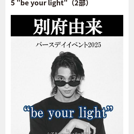
o
5 "be your light"（2部）
o
FAQ
k