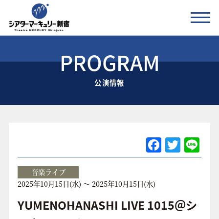
PROGRAM
公演情報
公演情報
お知らせ
劇場の紹介
ご利用料金
F
T
Li
a
w
n
アクセス
c
itt
e
音楽ライブ
2025年10月15日(水) ～ 2025年10月15日(水)
e
er
協賛企業 / 運営会社
b
YUMENOHANASHI LIVE 1015＠シ
お問い合わせ