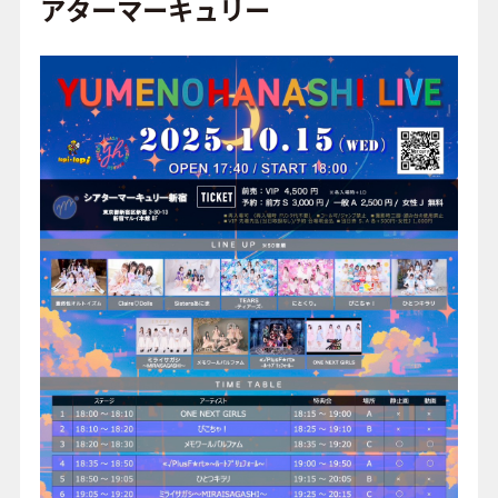
o
アターマーキュリー
o
FAQ
k