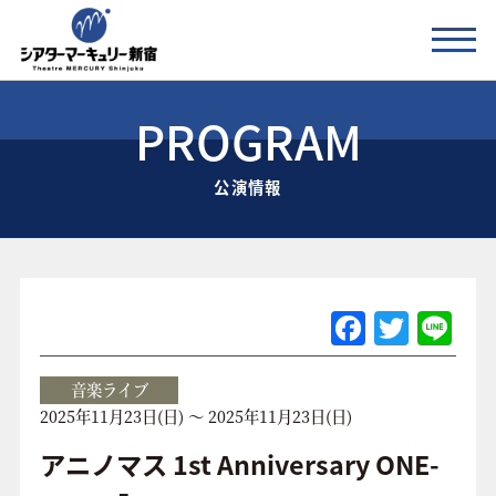
PROGRAM
公演情報
公演情報
お知らせ
劇場の紹介
ご利用料金
F
T
Li
a
w
n
アクセス
c
itt
e
音楽ライブ
2025年11月23日(日) ～ 2025年11月23日(日)
e
er
協賛企業 / 運営会社
b
アニノマス 1st Anniversary ONE-
お問い合わせ