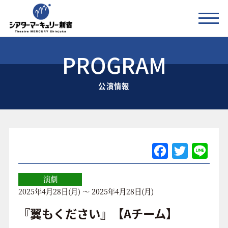
PROGRAM
公演情報
公演情報
お知らせ
劇場の紹介
ご利用料金
F
T
Li
a
w
n
アクセス
c
itt
e
演劇
2025年4月28日(月) ～ 2025年4月28日(月)
e
er
協賛企業 / 運営会社
b
『翼もください』【Aチーム】
お問い合わせ