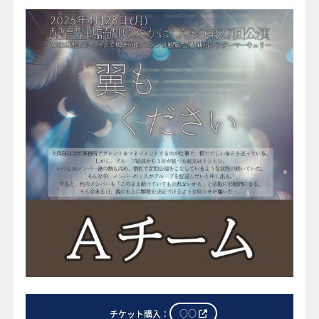
o
o
FAQ
k
○○
チケット購入：