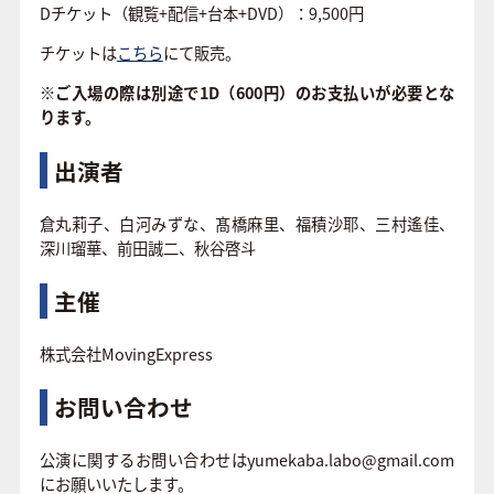
Dチケット（観覧+配信+台本+DVD）：9,500円
チケットは
こちら
にて販売。
※ご入場の際は別途で1D（600円）のお支払いが必要とな
ります。
出演者
倉丸莉子、白河みずな、髙橋麻里、福積沙耶、三村遙佳、
深川瑠華、前田誠二、秋谷啓斗
主催
株式会社MovingExpress
お問い合わせ
公演に関するお問い合わせはyumekaba.labo@gmail.com
にお願いいたします。