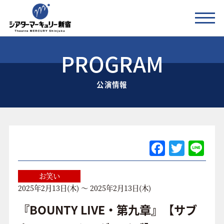
PROGRAM
公演情報
公演情報
お知らせ
劇場の紹介
ご利用料金
F
T
Li
a
w
n
アクセス
c
itt
e
お笑い
2025年2月13日(木) ～ 2025年2月13日(木)
e
er
協賛企業 / 運営会社
b
『BOUNTY LIVE・第九章』【サブ
お問い合わせ