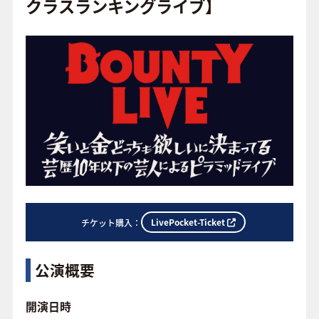
o
クラスランキングライブ】
o
FAQ
k
LivePocket-Ticket
チケット購入：
公演概要
開演日時