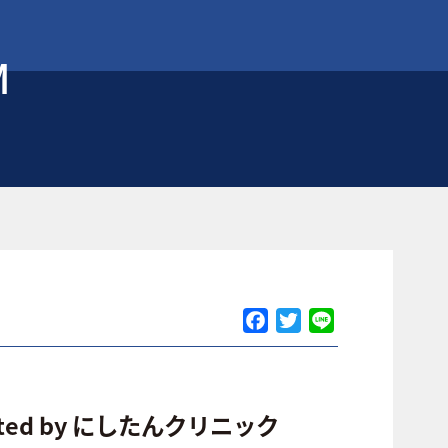
M
F
T
Li
a
w
n
ce
itt
e
b
er
o
ted by にしたんクリニック
o