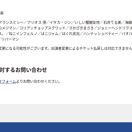
兄弟
アランスミシー／アリオス 港／イサカ・ジン／いしい蟹親友侍／石井てる美／海
コメジマン／コリアンチョップスクワッド／さかざきまさき／ジョニーヘンドリク
ス。／ねこインフェルノ／はこジャム／はぐれ吉兆／ハンナッシュベティー／バオ
／リバーマン
変更になる可能性がございます。出演者変更によるチケット払戻しは対応できませ
対するお問い合わせ
せフォーム
よりお問い合わせください。