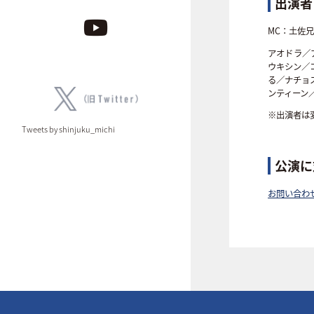
出演者
MC：土佐
アオドラ／
ウキシン／
る／ナチョ
ンティーン
※出演者は
Tweets by shinjuku_michi
公演に
お問い合わ