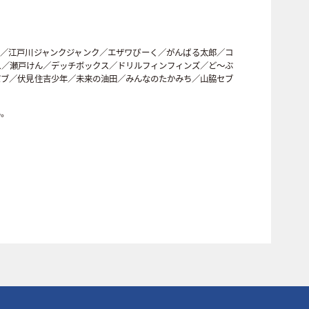
鍋／江戸川ジャンクジャンク／エザワぴーく／がんばる太郎／コ
ス／瀬戸けん／デッチボックス／ドリルフィンフィンズ／ど〜ぶ
バブ／伏見住吉少年／未来の油田／みんなのたかみち／山脇セブ
ん。