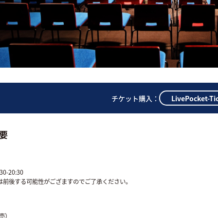
LivePocket-Ti
チケット購入：
要
30-20:30
は前後する可能性がござますのでご了承ください。
前売）