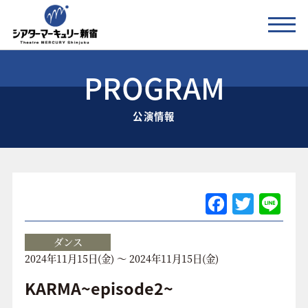
PROGRAM
公演情報
公演情報
お知らせ
劇場の紹介
ご利用料金
F
T
Li
a
w
n
アクセス
c
itt
e
ダンス
2024年11月15日(金) ～ 2024年11月15日(金)
e
er
協賛企業 / 運営会社
b
KARMA~episode2~
お問い合わせ