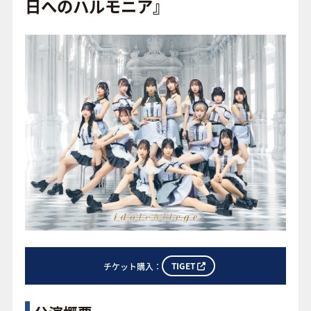
o
日へのハルモニア』
o
FAQ
k
TIGET
チケット購入：