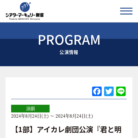
PROGRAM
公演情報
公演情報
お知らせ
劇場の紹介
ご利用料金
F
T
Li
a
w
n
アクセス
c
itt
e
演劇
2024年8月24日(土) ～ 2024年8月24日(土)
e
er
協賛企業 / 運営会社
b
【1部】アイカレ劇団公演『君と明
お問い合わせ