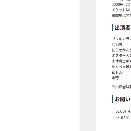
3000円（
チケットは
L
※開場は開
出演者
ブリキカラ
共犯者
にらせかん
ミスター大
肉体戦士ギ
めっちゃ最
都トム
永野
※出演者は
お問い
SLUSH-P
03-6451