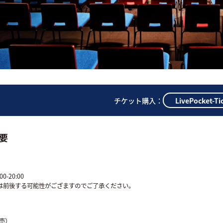
LivePocket-Ti
チケット購入：
要
00-20:00
は前後する可能性がござますのでご了承ください。
前売）