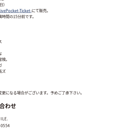
当日）
ivePocket-Ticket-
にて販売。
演時間の15分前です。
ス
な
冒険。
ガ
高ズ
変更になる場合がございます。予めご了承下さい。
合わせ
ILE.
-0554