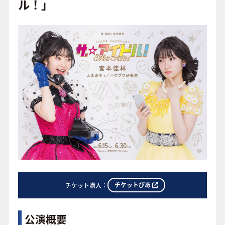
o
ル！」
o
FAQ
k
チケットぴあ
チケット購入：
公演概要