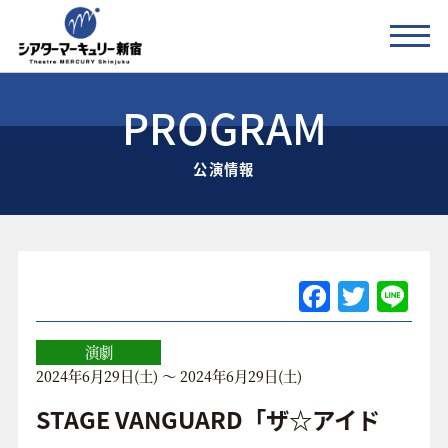
PROGRAM
公演情報
公演情報
お知らせ
劇場の紹介
ご利用料金
F
T
Li
a
w
n
アクセス
c
itt
e
演劇
2024年6月29日(土) ～ 2024年6月29日(土)
e
er
協賛企業 / 運営会社
b
STAGE VANGUARD「ザ☆アイド
お問い合わせ