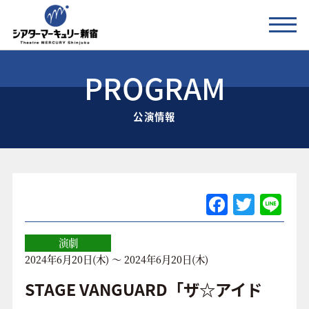
PROGRAM
公演情報
公演情報
お知らせ
劇場の紹介
ご利用料金
F
T
Li
a
w
n
アクセス
c
itt
e
演劇
2024年6月20日(木) ～ 2024年6月20日(木)
e
er
協賛企業 / 運営会社
b
STAGE VANGUARD「ザ☆アイド
お問い合わせ