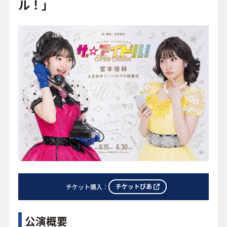
o
ル！」
o
FAQ
k
チケットぴあ
チケット購入：
公演概要