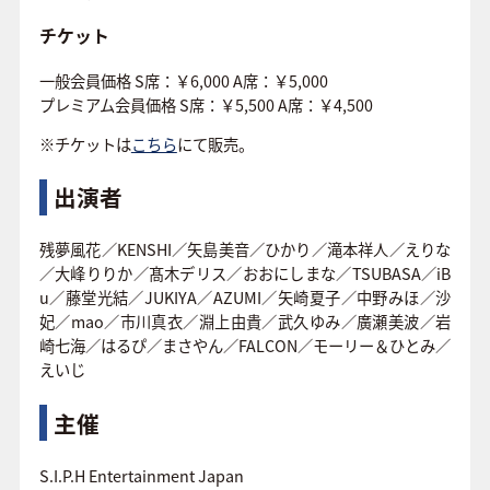
チケット
一般会員価格 S席：￥6,000 A席：￥5,000
プレミアム会員価格 S席：￥5,500 A席：￥4,500
※チケットは
こちら
にて販売。
出演者
残夢風花／KENSHI／矢島美音／ひかり／滝本祥人／えりな
／大峰りりか／髙木デリス／おおにしまな／TSUBASA／iB
u／藤堂光結／JUKIYA／AZUMI／矢崎夏子／中野みほ／沙
妃／mao／市川真衣／淵上由貴／武久ゆみ／廣瀬美波／岩
崎七海／はるぴ／まさやん／FALCON／モーリー＆ひとみ／
えいじ
主催
S.I.P.H Entertainment Japan