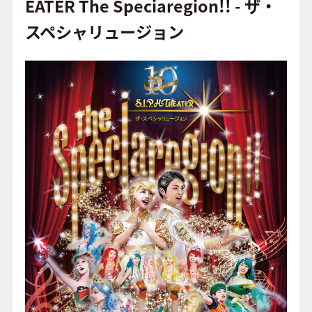
o
EATER The Speciaregion!! - ザ・
o
スペシャリュージョン
FAQ
k