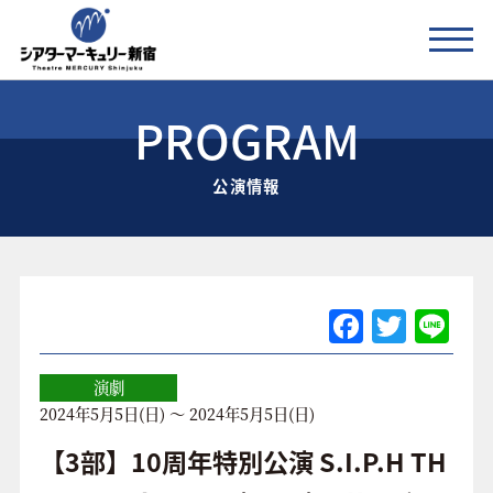
PROGRAM
公演情報
公演情報
お知らせ
劇場の紹介
ご利用料金
F
T
Li
a
w
n
アクセス
c
itt
e
演劇
2024年5月5日(日) ～ 2024年5月5日(日)
e
er
協賛企業 / 運営会社
b
【3部】10周年特別公演 S.I.P.H TH
お問い合わせ