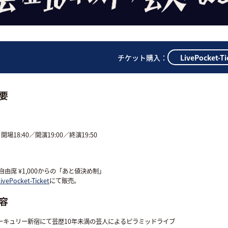
LivePocket-T
チケット購入：
要
 開場18:40／開演19:00／終演19:50
自由席 ¥1,000からの「あと値決め制」
LivePocket-Ticket
にて販売。
容
ーキュリー新宿にて芸歴10年未満の芸人によるピラミッドライブ