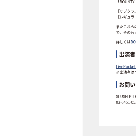
「BOUNTY
【サブクラ
【レギュラ
またこれら
で、その芸
詳しくは
BO
出演者
LivePocket
※出演者は
お問い
SLUSH-PILE
03-6451-05