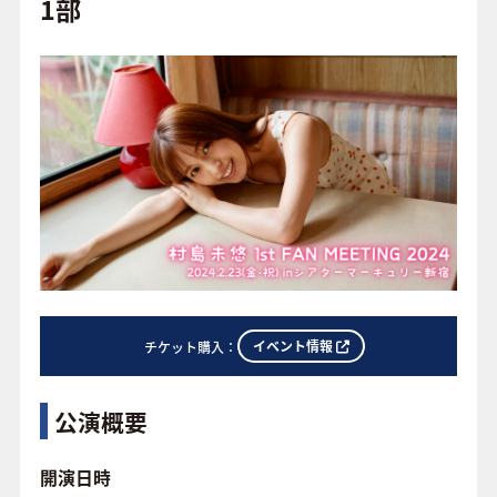
o
1部
o
FAQ
k
イベント情報
チケット購入：
公演概要
開演日時