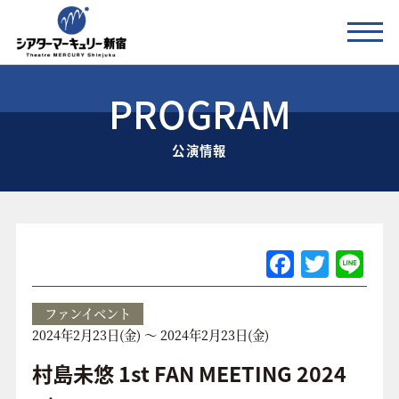
PROGRAM
公演情報
公演情報
お知らせ
劇場の紹介
ご利用料金
F
T
Li
a
w
n
アクセス
c
itt
e
ファンイベント
2024年2月23日(金) ～ 2024年2月23日(金)
e
er
協賛企業 / 運営会社
b
村島未悠 1st FAN MEETING 2024
お問い合わせ