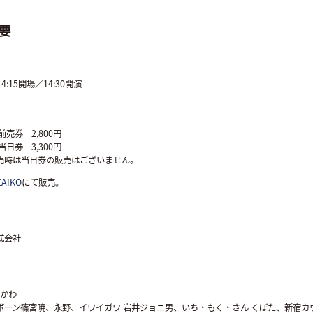
要
14:15開場／14:30開演
前売券 2,800円
当日券 3,300円
売時は当日券の販売はございません。
ZAIKO
にて販売。
式会社
みかわ
ボーン篠宮暁、永野、イワイガワ 岩井ジョニ男、いち・もく・さん くぼた、新宿カ