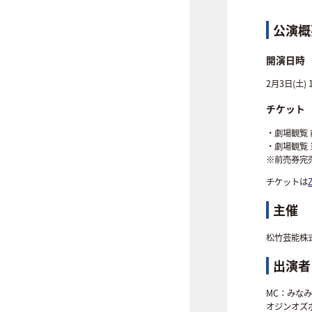
公演概
開演日時
2月3日(土) 
チケット
・劇場観覧 
・劇場観覧 
※前売券完
チケットは
主催
松竹芸能株
出演者
MC：みな
オジンオズ