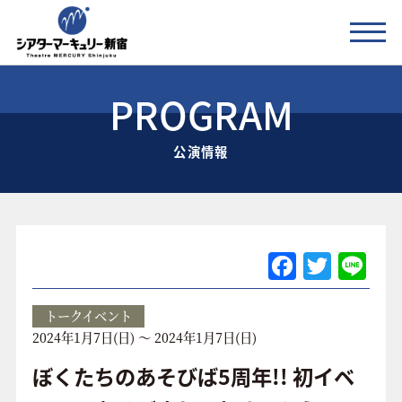
PROGRAM
公演情報
公演情報
お知らせ
劇場の紹介
ご利用料金
F
T
Li
a
w
n
アクセス
c
itt
e
トークイベント
2024年1月7日(日) ～ 2024年1月7日(日)
e
er
協賛企業 / 運営会社
b
ぼくたちのあそびば5周年!! 初イベ
お問い合わせ