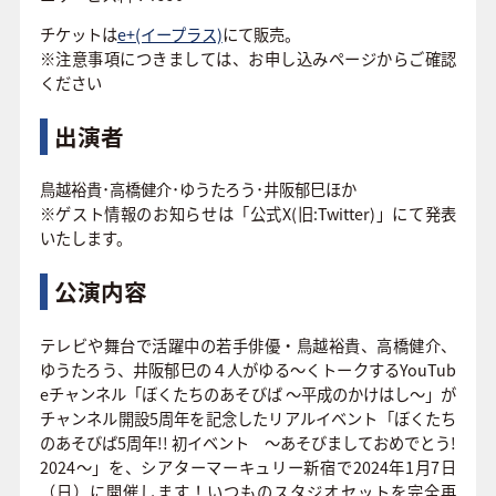
チケットは
e+(イープラス)
にて販売。
※注意事項につきましては、お申し込みページからご確認
ください
出演者
鳥越裕貴･高橋健介･ゆうたろう･井阪郁巳ほか
※ゲスト情報のお知らせは「公式X(旧:Twitter)」にて発表
いたします。
公演内容
テレビや舞台で活躍中の若手俳優・鳥越裕貴、高橋健介、
ゆうたろう、井阪郁巳の４人がゆる～くトークするYouTub
eチャンネル「ぼくたちのあそびば ～平成のかけはし～」が
チャンネル開設5周年を記念したリアルイベント「ぼくたち
のあそびば5周年!! 初イベント ～あそびましておめでとう!
2024～」を、シアターマーキュリー新宿で2024年1月7日
（日）に開催します！いつものスタジオセットを完全再