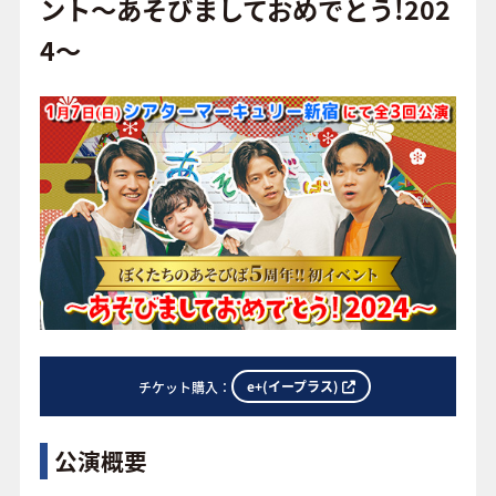
o
ント～あそびましておめでとう!202
o
4～
FAQ
k
e+(イープラス)
チケット購入：
公演概要