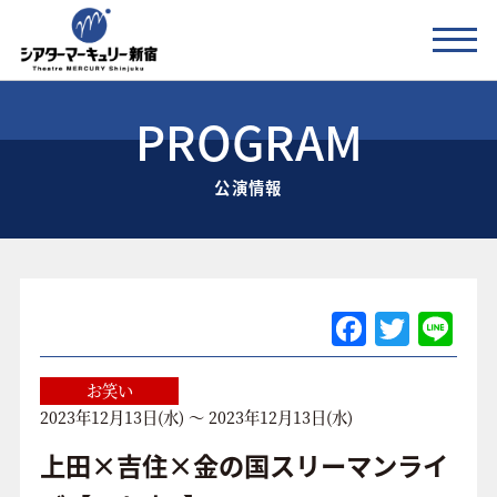
PROGRAM
公演情報
公演情報
お知らせ
劇場の紹介
ご利用料金
F
T
Li
a
w
n
アクセス
c
itt
e
お笑い
2023年12月13日(水) ～ 2023年12月13日(水)
e
er
協賛企業 / 運営会社
b
上田×吉住×金の国スリーマンライ
お問い合わせ