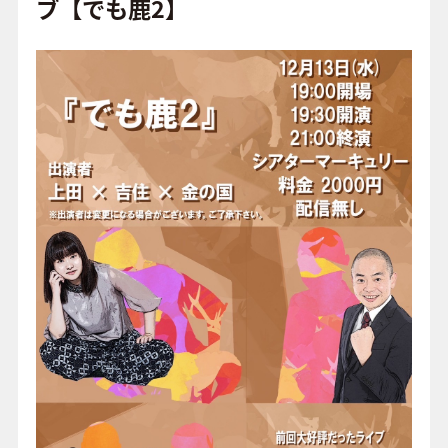
o
ブ【でも鹿2】
o
FAQ
k