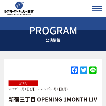
PROGRAM
公演情報
公演情報
お知らせ
劇場の紹介
ご利用料金
F
T
Li
a
w
n
アクセス
c
itt
e
お笑い
2023年5月1日(月) ～ 2023年5月1日(月)
e
er
協賛企業 / 運営会社
b
新宿三丁目 OPENING 1MONTH LIV
お問い合わせ