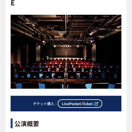
o
E
o
FAQ
k
LivePocket-Ticket-
チケット購入：
公演概要