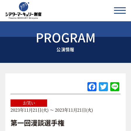
PROGRAM
公演情報
公演情報
お知らせ
劇場の紹介
ご利用料金
F
T
Li
a
w
n
アクセス
c
itt
e
お笑い
2023年11月21日(火) ～ 2023年11月21日(火)
e
er
協賛企業 / 運営会社
b
第一回漫談選手権
お問い合わせ