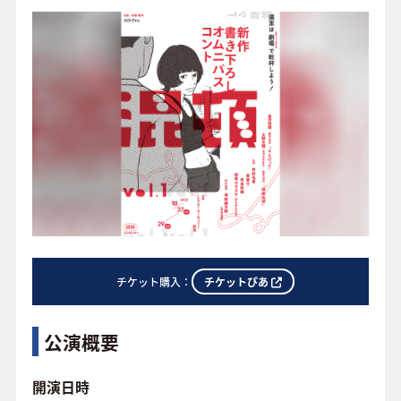
o
o
FAQ
k
チケットぴあ
チケット購入：
公演概要
開演日時