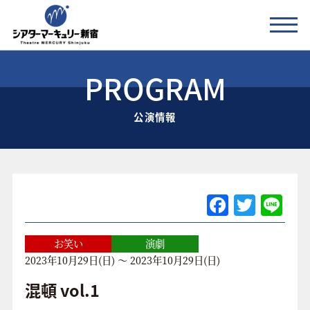
PROGRAM
公演情報
公演情報
お知らせ
劇場の紹介
ご利用料金
F
T
Li
a
w
n
アクセス
c
itt
e
お笑い
演劇
2023年10月29日(日) ～ 2023年10月29日(日)
e
er
協賛企業 / 運営会社
b
混頓 vol.1
お問い合わせ