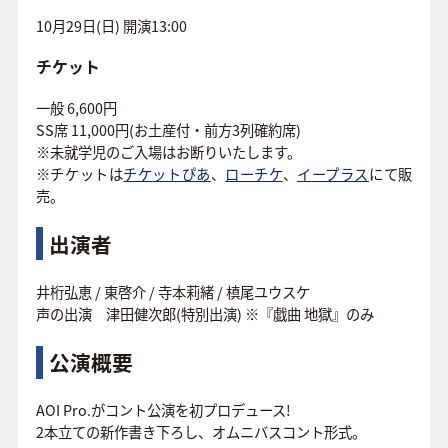
10月29日(日) 開演13:00
チケット
一般 6,600円
SS席 11,000円(お土産付・前方3列確約席)
※未就学児のご入場はお断りいたします。
※
チケットは
チケットぴあ
、
ローチケ
、
イープラス
にて販
売
。
出演者
井桁弘恵 / 東啓介 / 寺本莉緒 / 槙尾ユウスケ
声の出演 津田健次郎(特別出演) ※『戯曲 地獄』のみ
公演概要
AOI Pro.がコント公演を初プロデュース!
2本立ての新作書き下ろし、オムニバスコント形式。