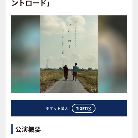
o
ントロード」
o
FAQ
k
TIGET
チケット購入：
公演概要