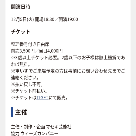
開演日時
12月5日(火) 開場18:30／開演19:00
チケット
整理番号付き自由席
前売3,500円／当日4,000円
※3歳以上チケット必要。2歳以下のお子様は膝上鑑賞であ
れば無料。
※車いすでご来場予定の方は事前にお問い合わせ先までご
連絡ください。
※払い戻し不可。
※チケット前払い。
※
チケットは
TIGET
にて販売
。
主催
主催・制作・企画 マセキ芸能社
協力 ウィーズカンパニー